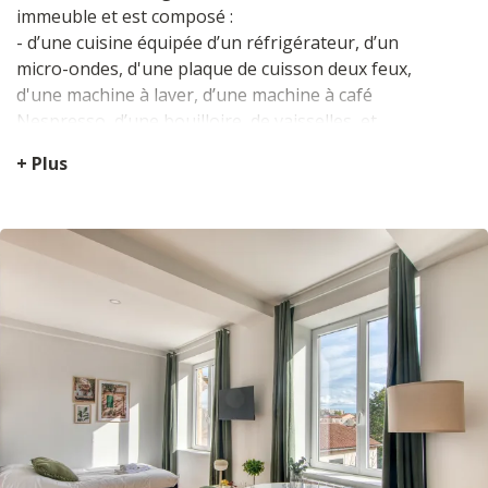
immeuble et est composé :
- d’une cuisine équipée d’un réfrigérateur, d’un
micro-ondes, d'une plaque de cuisson deux feux,
d'une machine à laver, d’une machine à café
Nespresso, d’une bouilloire, de vaisselles, et
d’ustensiles de cuisine.
+ Plus
- d’une table à manger avec deux fauteuils, qui
vous permettra aussi d’être en télétravail depuis
l’appartement grâce à la Wifi.
- d’un espace salon-coin nuit avec un lit en
couchage double (140x200cm) avec des rideaux
occultants pour le confort de vos nuits, une grande
armoire à vêtements pour ranger vos affaires, une
TV.
- d’une salle de douche avec un meuble vasque, un
sèche serviette, un sèche-cheveux ainsi que des
WC.
- d'un ventilateur