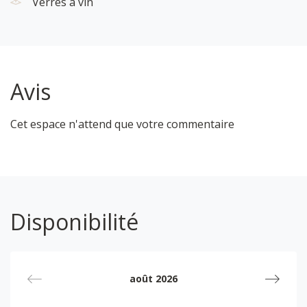
Verres à vin
Le quartier
Le quartier du Point du Jour, situé dans le 5ème
arrondissement de Lyon, est un lieu charmant qui
allie tranquillité résidentielle et ambiance de village.
Avis
Niché sur les hauteurs de la ville, il offre une
atmosphère paisible, loin de l'agitation du centre.
Cet espace n'attend que votre commentaire
Ses rues bordées de petites boutiques, cafés, et
marchés locaux ajoutent une touche authentique à
l'expérience lyonnaise. C'est un quartier idéal pour
les balades, avec des espaces verts comme le Parc
de la Mairie. De plus, il est bien desservi par les
transports en commun, permettant un accès facile
Disponibilité
aux sites historiques de Lyon, notamment le Vieux
Lyon et Fourvière.
A visiter à proximité :
août 2026
Visite du Vieux Lyon et de la Basilique Notre-